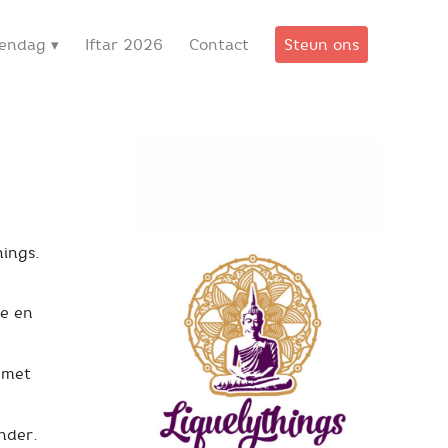
wendag
Iftar 2026
Contact
Steun ons
hings.
ie en
 met
nder.