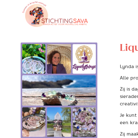
Liq
Lynda i
Alle pr
Zij is 
sierade
creativi
Je kunt
een kra
Zij maa